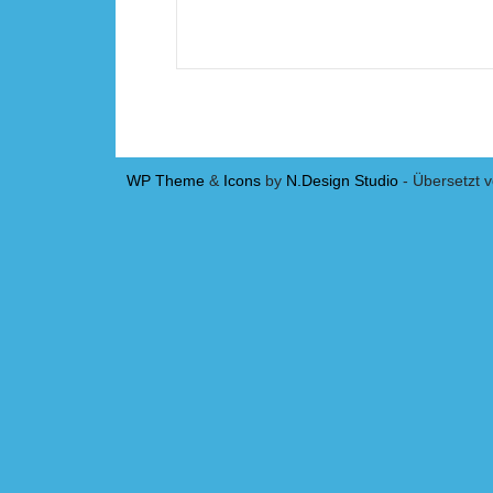
WP Theme
&
Icons
by
N.Design Studio
- Übersetzt 