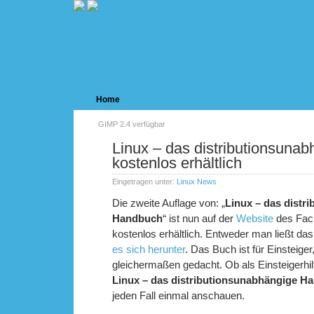
Home
GIMP 2.4 verfügbar
Linux – das distributionsun
kostenlos erhältlich
Eingetragen unter:
Linux News
Die zweite Auflage von: „
Linux – das distr
Handbuch
“ ist nun auf der
Website
des Fach
kostenlos erhältlich. Entweder man ließt d
es sich herunter
. Das Buch ist für Einsteiger
gleichermaßen gedacht. Ob als Einsteigerh
Linux – das distributionsunabhängige H
jeden Fall einmal anschauen.