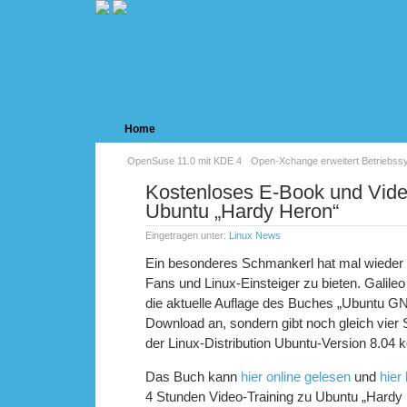
Home
OpenSuse 11.0 mit KDE 4
Open-Xchange erweitert Betriebss
Kostenloses E-Book und Vide
Ubuntu „Hardy Heron“
Eingetragen unter:
Linux News
Ein besonderes Schmankerl hat mal wieder 
Fans und Linux-Einsteiger zu bieten. Galileo
die aktuelle Auflage des Buches „Ubuntu G
Download an, sondern gibt noch gleich vier
der Linux-Distribution Ubuntu-Version 8.04 k
Das Buch kann
hier online gelesen
und
hier
4 Stunden Video-Training zu Ubuntu „Hardy