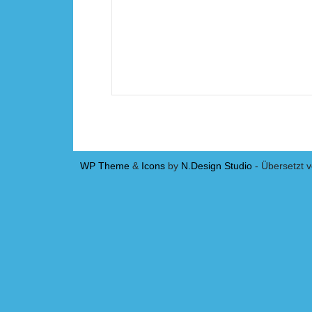
WP Theme
&
Icons
by
N.Design Studio
- Übersetzt 