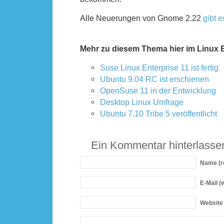
Alle Neuerungen von Gnome 2.22
gibt e
Mehr zu diesem Thema hier im Linux 
Suse Linux Enterprise 11 ist fertig
Ubuntu 9.04 RC ist erschienen
OpenSuse 11 in der Entwicklung
Desktop Linux Umfrage
Ubuntu 7.10 Tribe 5 veröffentlicht
Ein Kommentar hinterlasse
Name
(r
E-Mail
(w
Website