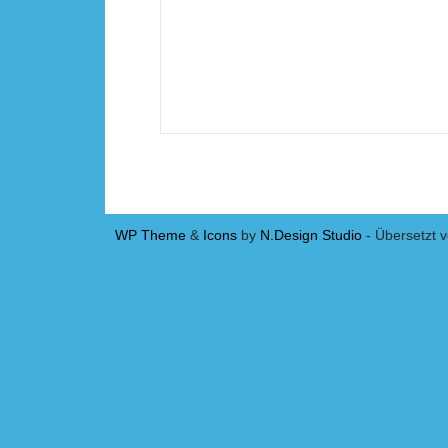
WP Theme
&
Icons
by
N.Design Studio
- Übersetzt 