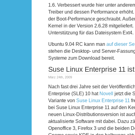
1.6. Verbessert wurde hier unter anderem
Treiber und dessen Performance erhöht
der Boot-Performance geschraubt. Außer
Kernel in der Version 2.6.28 mitgeliefert
Unterstützung für das Dateisystem Ext4.
Ubuntu 9.04 RC kann man
auf dieser Se
stehen die Desktop- und Server-Fassunge
Systeme zum Download bereit.
Suse Linux Enterprise 11 ist 
März 24th, 2009
Nach fast drei Jahre seit der Veröffentl
Enterprise (SLE) 10 hat
Novell
jetzt die 
Variante von
Suse Linux Enterprise 11
fr
bei Suse Linux Enterprise 11 auf den Ker
neuen Linux-Distributionsversion ist au
aktualisierte Software mit dabei. Dazu z
Openoffice 3, Firefox 3 und die beide