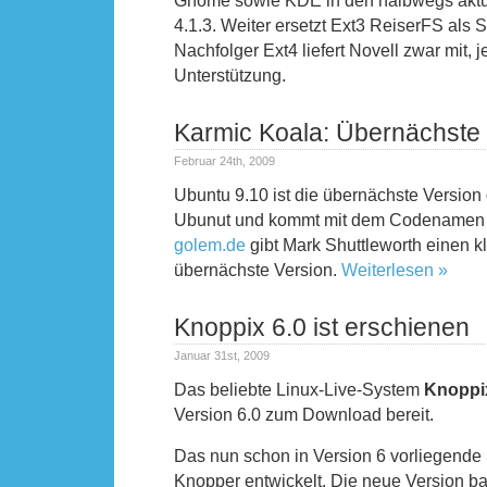
Gnome sowie KDE in den halbwegs aktu
4.1.3. Weiter ersetzt Ext3 ReiserFS als
Nachfolger Ext4 liefert Novell zwar mit, j
Unterstützung.
Karmic Koala: Übernächste
Februar 24th, 2009
Ubuntu 9.10 ist die übernächste Version 
Ubunut und kommt mit dem Codename
golem.de
gibt Mark Shuttleworth einen kl
übernächste Version.
Weiterlesen »
Knoppix 6.0 ist erschienen
Januar 31st, 2009
Das beliebte Linux-Live-System
Knopp
Version 6.0 zum Download bereit.
Das nun schon in Version 6 vorliegende
Knopper entwickelt. Die neue Version ba